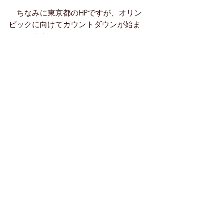
　ちなみに東京都のHPですが、オリン
ピックに向けてカウントダウンが始ま
っています。
http://www.metro.tokyo.jp
　米沢市でもブランド戦略事業が今年
１０月に発表されることになりまし
た。ぜひとも東京都のように、カウン
トダウンを行い、大々的にプレスリリ
ース、さらにはインパクトを与えるた
めにも、市のHPの活用は必須なはずで
す。
　加えてになりますが、今現在調査中
にはなりますが、
AI（人工知能）
を活
用できないか模索中です。
例えば、よく目にするQ&Aですが、よ
く調べていても出てこなかったり、知