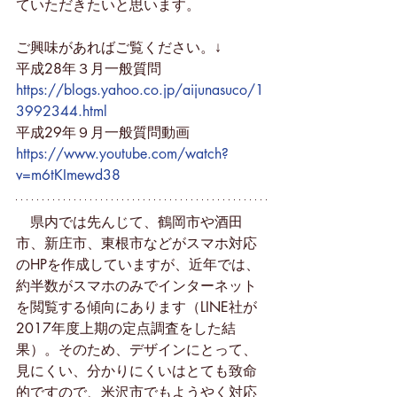
ていただきたいと思います。
ご興味があればご覧ください。↓
平成28年３月一般質問
https://blogs.yahoo.co.jp/aijunasuco/1
3992344.html
平成29年９月一般質問動画
https://www.youtube.com/watch?
v=m6tKImewd38
　県内では先んじて、鶴岡市や酒田
市、新庄市、東根市などがスマホ対応
のHPを作成していますが、近年では、
約半数がスマホのみでインターネット
を閲覧する傾向にあります（LINE社が
2017年度上期の定点調査をした結
果）。そのため、デザインにとって、
見にくい、分かりにくいはとても致命
的ですので、米沢市でもようやく対応