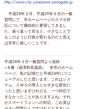
http://www.city.yonezawa.yamagata.jp
　平成28年３月、平成29年９月の一般
質問にて、市ホームページのスマホ対
応について継続的に要望してきまし
た。振り返って見ると、小さなことで
もこのように行政が変わるのだと思え
ば非常に嬉しいことです。
平成28年３月一般質問より抜粋
○８番（成澤和音議員）　本市のホーム
ページ、私の記憶だと平成24年にリニ
ューアルしたと思います。これはシス
テム、ＣＭＳの導入とか大きな変化だ
ったと思いますけれども、一つ対応で
きなかったことがありますよね。それ
がスマートフォンへの対応。これ実は
小さい問題なんですけれども大きいん