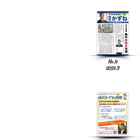
No.9
2019.7