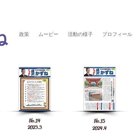
ね
政策
ムービー
活動の様子
プロフィール
No.14
No.15
2023.3
​2024.4