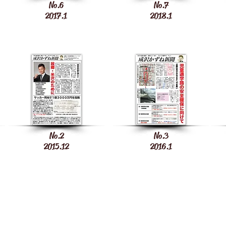
No.6
No.7
2017.1
2018.1
No.2
No.3
2015.12
2016.1