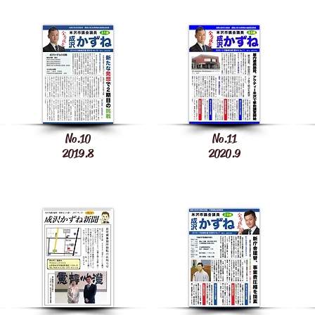
No.10
No.11
2019.8
2020.9