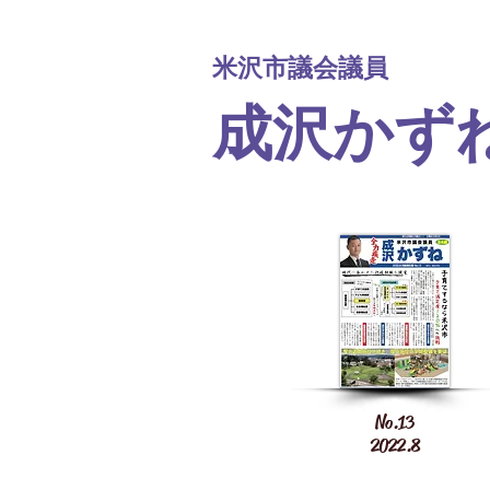
米沢市議会議員
​成沢かず
No.13
2022.8