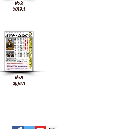
No.8
2019.1
No.4
2016.3